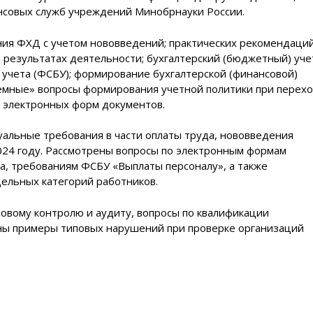
ансовых служб учреждений Минобрнауки России.
ния ФХД с учетом нововведений; практических рекомендаци
 результатах деятельности; бухгалтерский (бюджетный) уче
учета (ФСБУ); формирование бухгалтерской (финансовой)
лемные» вопросы формирования учетной политики при перех
 электронных форм документов.
туальные требования в части оплаты труда, нововведения
024 году. Рассмотрены вопросы по электронным формам
а, требованиям ФСБУ «Выплаты персоналу», а также
дельных категорий работников.
овому контролю и аудиту, вопросы по квалификации
ны примеры типовых нарушений при проверке организаций