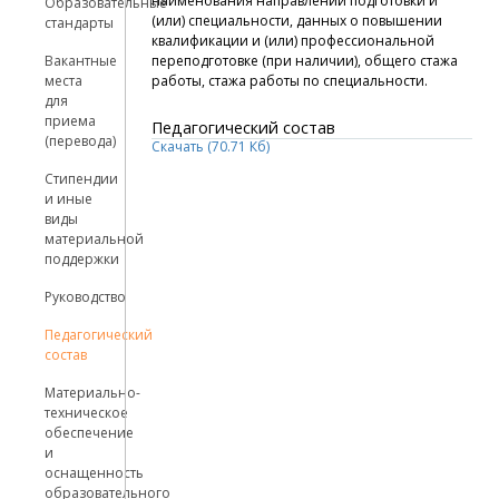
наименования направлений подготовки и
Образовательные
(или) специальности, данных о повышении
стандарты
квалификации и (или) профессиональной
Вакантные
переподготовке (при наличии), общего стажа
места
работы, стажа работы по специальности.
для
приема
Педагогический состав
(перевода)
Скачать (70.71 Кб)
Стипендии
и иные
виды
материальной
поддержки
Руководство
Педагогический
состав
Материально-
техническое
обеспечение
и
оснащенность
образовательного