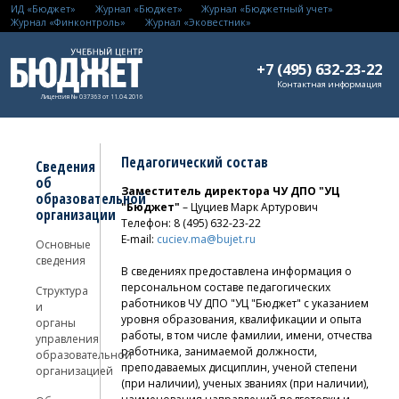
ИД «Бюджет»
Журнал «Бюджет»
Журнал «Бюджетный учет»
Журнал «Финконтроль»
Журнал «Эковестник»
+7 (495) 632-23-22
Контактная информация
Лицензия № 037363 от 11.04.2016
Педагогический состав
Сведения
об
Заместитель директора ЧУ ДПО "УЦ
образовательной
"Бюджет"
– Цуциев Марк Артурович
организации
Телефон: 8 (495) 632-23-22
E-mail:
cuciev.ma@bujet.ru
Основные
сведения
В сведениях предоставлена информация о
персональном составе педагогических
Структура
работников ЧУ ДПО "УЦ "Бюджет" с указанием
и
уровня образования, квалификации и опыта
органы
работы, в том числе фамилии, имени, отчества
управления
работника, занимаемой должности,
образовательной
преподаваемых дисциплин, ученой степени
организацией
(при наличии), ученых званиях (при наличии),