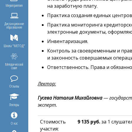
Мероприятия
на заработную плату.
Практика создания единых центров
Дистанционное
Практика мониторинга кредиторск
образование
электронные документы, оформля
Инвентаризация.
Школа "МЕТОД"
Контроль за своевременным и пр
и законность совершаемых операци
Методический
Ответственность. Права и обязанно
совет
Лектор:
Отзывы
Гусева Наталия Михайловна
—
государст
эксперт.
Лекторы
Стоимость
9 135 руб.
за 1 слушателя
О нас
участия: