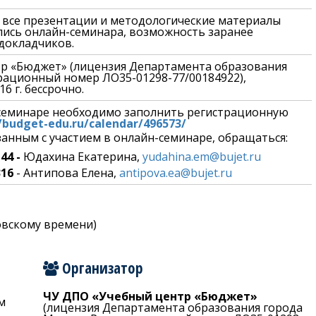
, все презентации и методологические материалы
пись онлайн-семинара, возможность заранее
докладчиков.
р «Бюджет» (лицензия Департамента образования
рационный номер ЛО35-01298-77/00184922),
6 г. бессрочно.
-семинаре необходимо заполнить регистрационную
//budget-edu.ru/calendar/496573/
язанным с участием в онлайн-семинаре, обращаться:
44 -
Юдахина Екатерина,
yudahina.em@bujet.ru
316
- Антипова Елена,
antipova.ea@bujet.ru
ковскому времени)
Организатор
ЧУ ДПО «Учебный центр «Бюджет»
м
(лицензия Департамента образования города