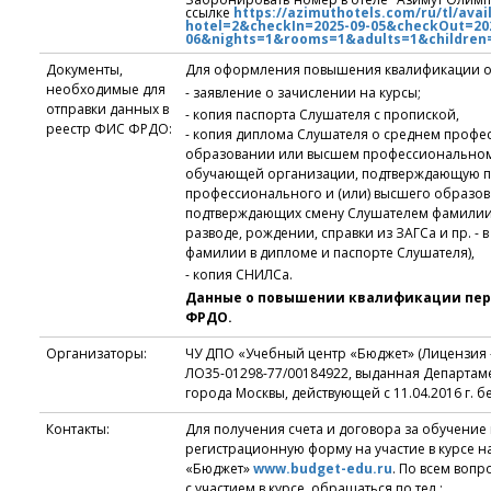
ссылке
https://azimuthotels.com/ru/tl/avail
hotel=2&checkIn=2025-09-05&checkOut=20
06&nights=1&rooms=1&adults=1&children
Документы,
Для оформления повышения квалификации о
необходимые для
- заявление о зачислении на курсы;
отправки данных в
- копия паспорта Слушателя с пропиской,
реестр ФИС ФРДО:
- копия диплома Слушателя о среднем проф
образовании или высшем профессиональном 
обучающей организации, подтверждающую п
профессионального и (или) высшего образова
подтверждающих смену Слушателем фамилии (
разводе, рождении, справки из ЗАГСа и пр. - 
фамилии в дипломе и паспорте Слушателя),
- копия СНИЛСа.
Данные о повышении квалификации пер
ФРДО.
Организаторы:
ЧУ ДПО «Учебный центр «Бюджет» (Лицензия
ЛО35-01298-77/00184922, выданная Департа
города Москвы, действующей с 11.04.2016 г. б
Контакты:
Для получения счета и договора за обучени
регистрационную форму на участие в курсе н
«Бюджет»
www.budget-edu.ru
. По всем воп
с участием в курсе, обращаться по тел.: