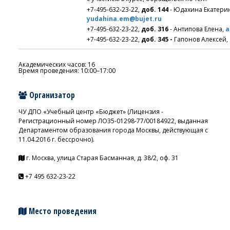
+7-495-632-23-22,
доб. 144
- Юдахина Екатери
yudahina.em@bujet.ru
+7-495-632-23-22,
доб. 316
- Антипова Елена,
a
+7-495-632-23-22,
доб. 345 -
Гапонов Алексей,
Академических часов: 16
Время проведения: 10:00–17:00
Организатор
ЧУ ДПО «Учебный центр «Бюджет» (Лицензия -
Регистрационный номер ЛО35-01298-77/00184922, выданная
Департаментом образования города Москвы, действующая с
11.04.2016 г. бессрочно).
г. Москва, улица Старая Басманная, д. 38/2, оф. 31
+7 495 632-23-22
Место проведения