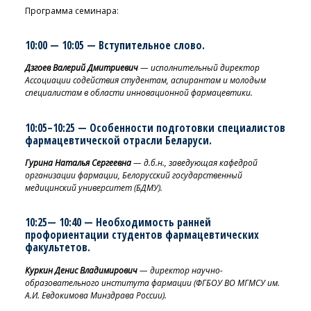
Программа семинара:
10:00 — 10:05 —
Вступительное слово.
Дзгоев Валерий Дмитриевич
— исполнительный директор
Ассоциации содействия студентам, аспирантам и молодым
специалистам в области инновационной фармацевтики.
10:05
–
10:25 —
Особенност
и подготовки специалистов
фармацевтической отрасли Беларуси.
Гурина Наталья Сергеевна
— д.б.н., заведующая кафедрой
организации фармации, Белорусский государственный
медицинский университет (БДМУ).
10:
25
—
10:
40
—
Необходимость ранней
профориентации студентов фармацевтических
факультетов.
Куркин Денис Владимирович
— директор научно-
образовательного института фармации (ФГБОУ ВО МГМСУ им.
А.И. Евдокимова Минздрава России).