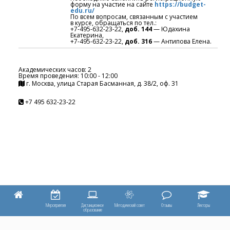
форму на
участие на
сайте
https://budget-
edu.ru/
По
всем вопросам, связанным с
участием
в
курсе, обращаться по
тел.:
+7-495-632-23-22,
доб.
144
— Юдахина
Екатерина,
+7-495-632-23-22,
доб.
316
— Антипова Елена.
Академических часов: 2
Время проведения: 10:00 - 12:00
г. Москва, улица Старая Басманная, д. 38/2, оф. 31
+7 495 632-23-22
Мероприятия
Дистанционное
Отзывы
Лекторы
Методический совет
образование